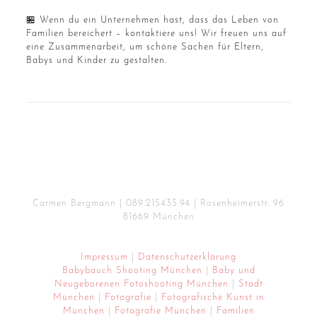
🏪 Wenn du ein Unternehmen hast, dass das Leben von
Familien bereichert – kontaktiere uns! Wir freuen uns auf
eine Zusammenarbeit, um schöne Sachen für Eltern,
Babys und Kinder zu gestalten.
Carmen Bergmann |
089.215435.94
| Rosenheimerstr. 96
81669 München
Impressum
|
Datenschutzerklärung
Babybauch Shooting München
|
Baby und
Neugeborenen Fotoshooting München
|
Stadt
München
|
Fotografie
|
Fotografische Kunst in
München
|
Fotografie München
|
Familien