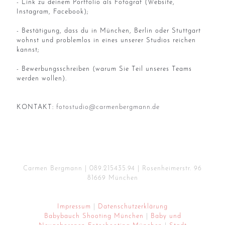
- Link zu deinem Portfolio als Fotograf (Website,
Instagram, Facebook);
- Bestätigung, dass du in München, Berlin oder Stuttgart
wohnst und problemlos in eines unserer Studios reichen
kannst;
- Bewerbungsschreiben (warum Sie Teil unseres Teams
werden wollen).
KONTAKT:
fotostudio@carmenbergmann.de
Carmen Bergmann |
089.215435.94
| Rosenheimerstr. 96
81669 München
Impressum
|
Datenschutzerklärung
Babybauch Shooting München
|
Baby und